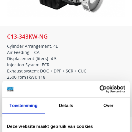
C13-343KW-NG
Cylinder Arrangement: 4L
Air Feeding: TCA
Displacement [liters]: 4.5
Injection System: ECR
Exhaust system: DOC + DPF + SCR + CUC
2500 rpm [kW]: 118
Emission: Euro VI-D
Download brochure
Toestemming
Details
Over
ARRANGEMENT
Deze website maakt gebruik van cookies