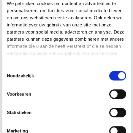
We gebruiken cookies om content en advertenties te
L (en ligne)
personaliseren, om functies voor social media te bieden
V (configuration 90 ° "V")
en om ons websiteverkeer te analyseren. Ook delen we
informatie over uw gebruik van onze site met onze
TRAITEMENT DE L'AIR
partners voor social media, adverteren en analyse. Deze
TCA (turbocompressé avec refroidisseur d'admission)
partners kunnen deze gegevens combineren met andere
TC (turbocompressé)
informatie die u aan ze heeft verstrekt of die ze hebben
NA (à aspiration naturelle)
verzameld op basis van uw gebruik van hun services.
SYSTÈME D'INJECTION
Toestemmingsselectie
Noodzakelijk
M (mécanique)
ECR (Electronic Common Rail)
EUI (Electronic Unit Injector)
Voorkeuren
MPI (Multi Point Injection)
Statistieken
SYSTÈME D'ÉCHAPPEMENT
EGR (recirculation des gaz d'échappement)
Marketing
SCR (réduction catalytique sélective)