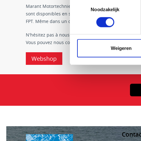
Toestemmingsselectie
Marant Motortechniek propose une large gamme de piè
Noodzakelijk
sont disponibles en stock, bien que certains produit
FPT. Même dans un cas comme celui-ci, la plupart des 
N'hésitez pas à nous contacter si vous avez des questi
Vous pouvez nous contacter via le +31 (0) 418-745800.
Weigeren
Webshop
Contac