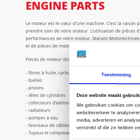
ENGINE PARTS
Le moteur est le cœur d'une machine. C'est la raison po
prendre soin de votre moteur. L'utilisation de pièces d
performances de votre moteur. Marant Motortechniek e
et de pièces de moteur FPT.
Pièces de moteur disponibles en stock:
- filtres à huile, carburant et air
Toestemming
- bielles
- pistons
- têtes de cylindres
Deze website maakt gebruik
- collecteurs d'admission et d'échappement
We gebruiken cookies om cont
- radiateurs
websiteverkeer te analyseren
- pompes à eau
media, adverteren en analys
- faisceaux de câbles et connecteurs
verstrekt of die ze hebben v
- Tuyaux et composants Adblue