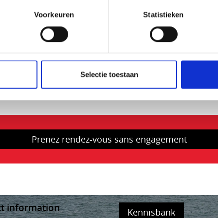
ces de moteur. La plupart de nos produits
Voorkeuren
Statistieken
s puissent devoir être commandés auprès de
pièces sont disponibles dans les deux jours.
ons.
Selectie toestaan
Prenez rendez-vous sans engagement
t information
Kennisbank