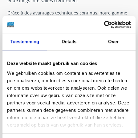
et de longs intervalles d'entretien.
Grâce à des avantages techniques continus, notre gamme
de moteurs de pointe permet à nos clients d'avoir des
caractéristiques de pointe, telles qu'un coût total de
possession minimisé et des performances exceptionnelles.
La clé de l'optimisation de l'efficacité du moteur est une
Toestemming
Details
Over
combustion sans EGR sur les familles de moteurs NEF et
Cursor, ainsi qu'une pression de cylindre élevée et des
pressions d'injection élevées: les moteurs adoptant la
Deze website maakt gebruik van cookies
dernière génération de système Common Rail présentent
des pressions de buse de pointe pouvant atteindre 2200
We gebruiken cookies om content en advertenties te
bar. Pour atteindre ces objectifs, la conception du carter et
personaliseren, om functies voor social media te bieden
de la culasse a été améliorée pour assurer une rigidité
en om ons websiteverkeer te analyseren. Ook delen we
structurelle accrue. Une unité de contrôle électronique
informatie over uw gebruik van onze site met onze
gère les paramètres du moteur et garantit un contrôle
partners voor social media, adverteren en analyse. Deze
précis du système de post-traitement. L'intervalle
d'entretien prolongé, associé à une solution de post-
partners kunnen deze gegevens combineren met andere
traitement sans entretien, réduit les coûts de
informatie die u aan ze heeft verstrekt of die ze hebben
fonctionnement pour les utilisateurs finaux.
verzameld op basis van uw gebruik van hun services.