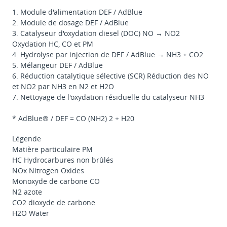
1. Module d'alimentation DEF / AdBlue
2. Module de dosage DEF / AdBlue
3. Catalyseur d'oxydation diesel (DOC) NO → NO2
Oxydation HC, CO et PM
4. Hydrolyse par injection de DEF / AdBlue → NH3 + CO2
5. Mélangeur DEF / AdBlue
6. Réduction catalytique sélective (SCR) Réduction des NO
et NO2 par NH3 en N2 et H2O
7. Nettoyage de l'oxydation résiduelle du catalyseur NH3
* AdBlue® / DEF = CO (NH2) 2 + H20
Légende
Matière particulaire PM
HC Hydrocarbures non brûlés
NOx Nitrogen Oxides
Monoxyde de carbone CO
N2 azote
CO2 dioxyde de carbone
H2O Water