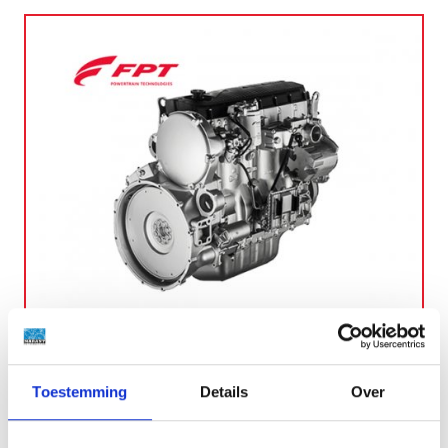
C9
245-305 kW
Toestemming
Details
Over
More details