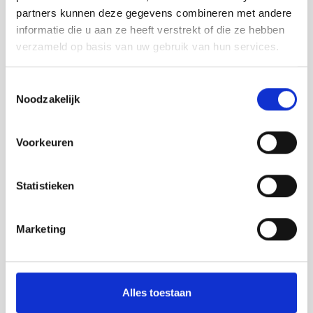
van de kwaliteit. Toch is er nog een slag te maken,
partners kunnen deze gegevens combineren met andere
beseft Kees Donker tegelijkertijd. Want de
informatie die u aan ze heeft verstrekt of die ze hebben
naamsbekendheid van FPT blijft achter bij de
verzameld op basis van uw gebruik van hun services.
kwaliteit van de motor. Oftewel: het merk moet
bekender worden, dat verdient FPT. De oorzaak van
Toestemmingsselectie
die relatieve onbekendheid is terug te voeren op
Noodzakelijk
enkele naamswijzigingen door de jaren heen, met
als laatste naamswijziging tien jaar geleden van
Iveco Motors naar Fiat Powertrain Technologies
Voorkeuren
(FPT). Maar ook dat komt goed, zegt Donker. Puur
door kwaliteit, betrouwbaarheid en veelzijdigheid.
Statistieken
Op de beurs Maritime Industry introduceert Marant
een aantal nieuwe marine motoren in Stage V, met
Marketing
(en dat is uniek) een ATS vrije oplossing! Dus geen
gecompliceerde uitlaatsysteem en Adblue!
Nieuwsgierig? Kom dan naar de stand B109 van
Marant Motortechniek en we vertellen u meer.
Alles toestaan