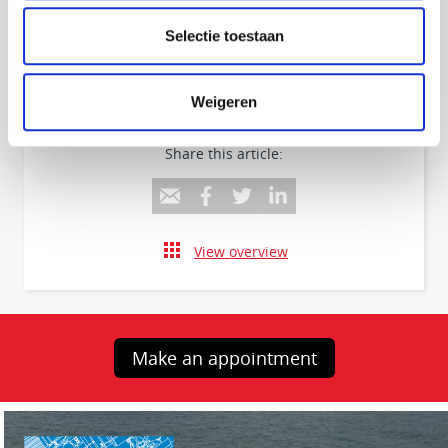
Tot ziens in Gorinchem.
Bestel hier uw kaarten
Selectie toestaan
Stel uw vraag!
Weigeren
Share this article:
View overview
Make an appointment