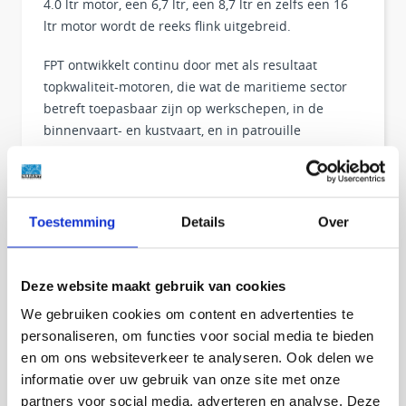
4.0 ltr motor, een 6,7 ltr, een 8,7 ltr en zelfs een 16
ltr motor wordt de reeks flink uitgebreid.
FPT ontwikkelt continu door met als resultaat
topkwaliteit-motoren, die wat de maritieme sector
betreft toepasbaar zijn op werkschepen, in de
binnenvaart- en kustvaart, en in patrouille
vaartuigen. Ook worden FPT-scheepsmotoren
geleverd voor het passagiersvervoer en zijn ze
bruikbaar als boegschroefmotor. Bovendien zijn de
FPT marine motoren afhankelijk van de toepassing,
Toestemming
Details
Over
gecertificeerd volgens de eisen van het RCD2-
certificaat (pleziervaart), het CCR2-certificaat
(beroepsvaart) en het EIAPP (Marpol).
Deze website maakt gebruik van cookies
We gebruiken cookies om content en advertenties te
De FPT Marinemotoren zijn specifiek ontwikkeld als
personaliseren, om functies voor social media te bieden
marine motor en dus geen door derden
en om ons websiteverkeer te analyseren. Ook delen we
gemariniseerde industriemotoren, de nieuwe
informatie over uw gebruik van onze site met onze
gebruikers zullen in een mum van tijd overtuigd zijn
partners voor social media, adverteren en analyse. Deze