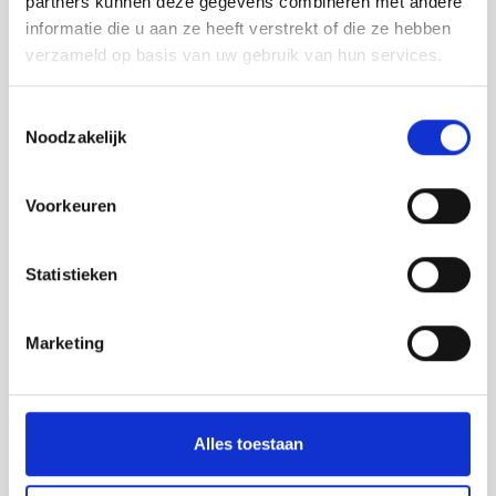
partners kunnen deze gegevens combineren met andere
FPT Stage V motoren af fabriek als semi
informatie die u aan ze heeft verstrekt of die ze hebben
geassembleerde ATS Pack en volledig
verzameld op basis van uw gebruik van hun services.
geassembleerde POWERPACK geleverd kunnen
worden.
Toestemmingsselectie
Stage V is ingegaan op 1 januari 2019 voor motoren
Noodzakelijk
met een vermogen tot 56 kW en vanaf 130 kW. Vanaf
1 januari 2020 geldt Stage V ook voor de productie
Voorkeuren
van motoren met een vermogen dat tussen de 56
kW en 130 kW ligt. Stage V is niet van toepassing op
noodinstallaties met maximaal 500 draaiuren.
Statistieken
Vragen?
Marketing
Wilt u meer weten over de emissienormen?
Bijvoorbeeld wat het betekent voor uw bedrijf? Stel
vooral uw vragen aan onze experts. Wij staan u
graag terzijde tijdens de overgang naar Stage V of
Alles toestaan
EURO 6 step E.