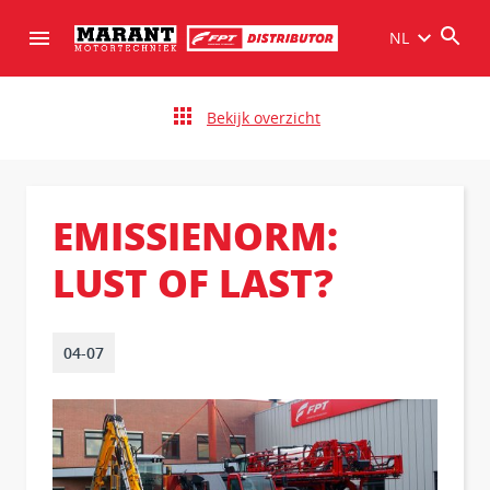
NL
Bekijk overzicht
EMISSIENORM:
LUST OF LAST?
04-07