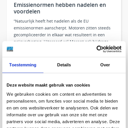
Emissienormen hebben nadelen en
voordelen
“Natuurlijk heeft het nadelen als de EU
emissienormen aanscherpt. Motoren zitten steeds
gecompliceerder in elkaar wat resulteert in een
prijsverhoging. Uiteraard wil Marant ook bijdrage
leveren aan het minimaliseren van vervuilende
uitstoot. Als we een van onze motoren in een door
smog vervuilde stad neerzetten, wordt de lucht daar
Toestemming
Details
Over
schoner, dankzij het ATS systeem (After Treatment
System). Zo schoon zijn deze nieuwe motoren dus”,
aldus Kees.
Deze website maakt gebruik van cookies
We gebruiken cookies om content en advertenties te
Tegelijkertijd zien we ook voordelen. We hebben de
personaliseren, om functies voor social media te bieden
mogelijkheid om voortdurend met innovatie bezig te
en om ons websiteverkeer te analyseren. Ook delen we
zijn. Hierdoor kunnen we meedenken met klanten
informatie over uw gebruik van onze site met onze
die voorop willen lopen. We bieden hen de beste
partners voor social media, adverteren en analyse. Deze
maatoplossing. Denk aan het ATS systeem, welke bij