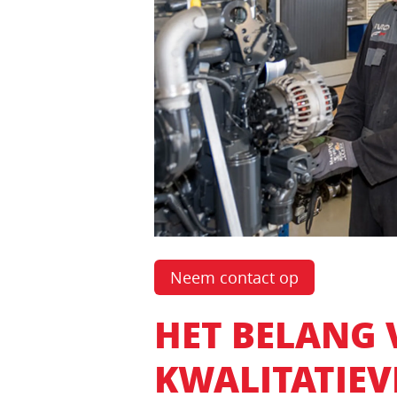
Neem contact op
HET BELANG 
KWALITATIEV