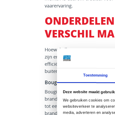
vaarervaring.
ONDERDELEN 
VERSCHIL M
Hoewel alle componenten van ee
zijn er enkele die een bijzonder
efficiëntie. Laten we eens kijke
buitenboord motor onderdelen:
Toestemming
Bougies
Bougies zijn verantwoordelijk v
Deze website maakt gebruik
brandstof doen ontbranden. Als ze
We gebruiken cookies om cont
tot een stroeve werking van de 
websiteverkeer te analyseren
media, adverteren en analys
brandstofverbruik. Door regelma