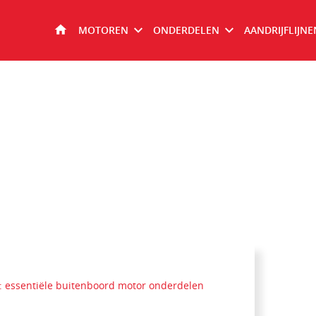
MOTOREN
ONDERDELEN
AANDRIJFLIJNE
HOME
: essentiële buitenboord motor onderdelen