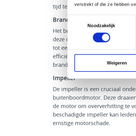
verstrekt of die ze hebben v
tijd te vervangen, houdt u uw mo
Toestemmingsselectie
Brandstoffilter
Noodzakelijk
Het brandstoffilter verwijdert o
deze de motor binnengaat. Een ve
tot een ongelijkmatige brandstof
efficiëntie van uw motor aantast
Weigeren
brandstoffilter is daarom essenti
Impeller
De impeller is een cruciaal ond
buitenboordmotor. Deze draaien
de motor om oververhitting te v
beschadigde impeller kan leiden 
ernstige motorschade.