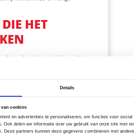
DIE HET
AKEN
n buitenboordmotor belangrijk zijn,
e impact hebben op de prestaties en
n naar een paar van de meest cruciale
Details
oor het creëren van de vonken die de
 van cookies
 versleten of vuil zijn, kan dit leiden
ent en advertenties te personaliseren, om functies voor social
motor, vermogensverlies en een hoger
. Ook delen we informatie over uw gebruik van onze site met on
e. Deze partners kunnen deze gegevens combineren met andere i
tig te controleren en de bougies op