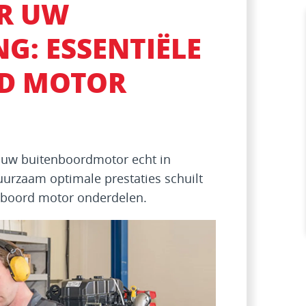
ER UW
G: ESSENTIËLE
D MOTOR
t uw buitenboordmotor echt in
uurzaam optimale prestaties schuilt
nboord motor onderdelen.