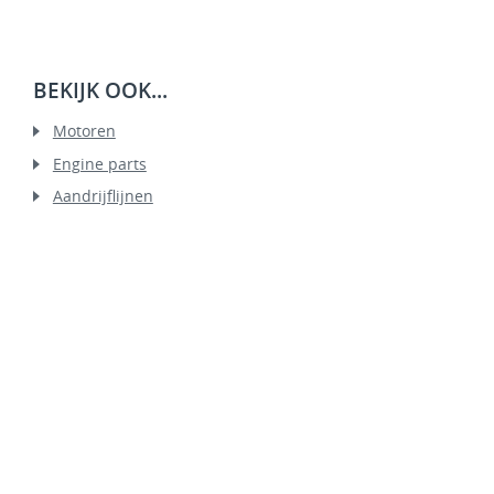
BEKIJK OOK...
Motoren
Engine parts
Aandrijflijnen