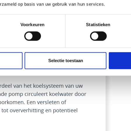
erzameld op basis van uw gebruik van hun services.
tor in optimale conditie.
Voorkeuren
Statistieken
nzuiverheden uit de brandstof voordat
rstopt of versleten filter kan leiden
toevoer, wat de prestaties en
. Tijdige vervanging van het
Selectie toestaan
eel.
erdeel van het koelsysteem van uw
de pomp circuleert koelwater door
oorkomen. Een versleten of
tot oververhitting en potentieel