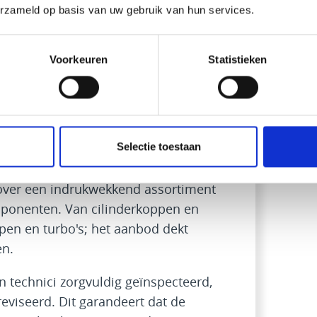
erzameld op basis van uw gebruik van hun services.
rdelen bij aan een circulaire
 de trend van een duurzaam
xpertise zorgt ervoor dat elk
Voorkeuren
Statistieken
e specifieke motorvereisten. Het
én een verlengde levensduur van uw
ebruikte FPT Industrial
Selectie toestaan
over een indrukwekkend assortiment
ponenten. Van cilinderkoppen en
en en turbo's; het aanbod dekt
en.
 technici zorgvuldig geïnspecteerd,
reviseerd. Dit garandeert dat de