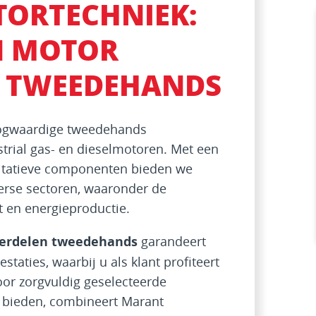
ORTECHNIEK:
IN MOTOR
 TWEEDEHANDS
oogwaardige tweedehands
rial gas- en dieselmotoren. Met een
litatieve componenten bieden we
erse sectoren, waaronder de
t en energieproductie.
erdelen tweedehands
garandeert
taties, waarbij u als klant profiteert
oor zorgvuldig geselecteerde
 bieden, combineert Marant