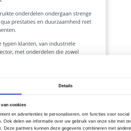
bruikte onderdelen ondergaan strenge
e qua prestaties en duurzaamheid niet
enten.
 typen klanten, van industriële
ector, met onderdelen die zowel
ig zijn.”
ds onderdelen voor uw motor
otoronderdelen van Marant
Details
rdelen. Klanten besparen vaak tot 50%
 componenten, zonder negatieve
 van cookies
trouwbaarheid. Deze financiële
ent en advertenties te personaliseren, om functies voor social
 staat om hun onderhoudsbudgetten
. Ook delen we informatie over uw gebruik van onze site met on
e. Deze partners kunnen deze gegevens combineren met andere i