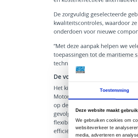
De zorgvuldig geselecteerde ge
kwaliteitscontroles, waardoor z
onderdoen voor nieuwe compon
“Met deze aanpak helpen we vele
toepassingen tot de maritieme s
technisch als economisch voordel
De voordelen van tweedehan
Het kiezen voor tweedehands m
Toestemming
Motortechniek biedt tal van voo
op de aanschaf van belangrijke
Deze website maakt gebruik
gevolgen voor de kwaliteit of be
We gebruiken cookies om cont
flexibiliteit stelt bedrijven in
websiteverkeer te analyseren
efficiënter te beheren.
media, adverteren en analys