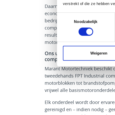
verstrekt of die ze hebben v
Daarnaast dragen gebruikte onde
economie en dat past prima bij
Toestemmingsselectie
bedrijfsbeleid voeren. Marant's e
Noodzakelijk
component perfect aansluit bij d
resultaat? Optimale prestaties 
motor!
Ons uitgebreide assortiment g
Weigeren
componenten
Marant Motortechniek beschikt 
tweedehands FPT Industrial com
motorblokken tot brandstofpomp
vrijwel alle basismotoronderdel
Elk onderdeel wordt door ervaren
gereinigd en – indien nodig – ge