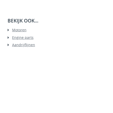
BEKIJK OOK...
Motoren
Engine parts
Aandrijflijnen