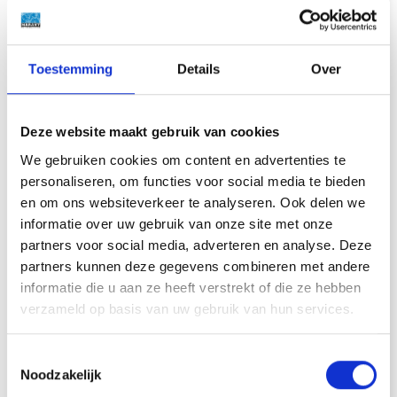
stromen. Uitstromen is niet zozeer het probleem,
maar bij het instromen kan waterdamp
bevattende lucht condenseren op het (koudere)
Toestemming
Details
Over
vloeistofoppervlak van de brandstof.
Temperatuurschommelingen zijn de oorzaak van
deze luchtstromingen. De dieselmotor boot moet
Deze website maakt gebruik van cookies
verstoken blijven van water, omdat het
We gebruiken cookies om content en advertenties te
roestvorming veroorzaakt. Daarnaast
personaliseren, om functies voor social media te bieden
zorgt
bacteriegroei
voor filterverstoppingen en
en om ons websiteverkeer te analyseren. Ook delen we
een daaruit voortvloeiende kapotte injector.
informatie over uw gebruik van onze site met onze
partners voor social media, adverteren en analyse. Deze
partners kunnen deze gegevens combineren met andere
informatie die u aan ze heeft verstrekt of die ze hebben
verzameld op basis van uw gebruik van hun services.
Toestemmingsselectie
Noodzakelijk