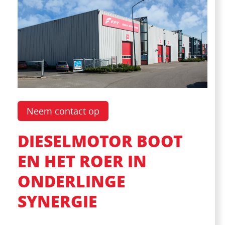
Neem contact op
DIESELMOTOR BOOT
EN HET ROER IN
ONDERLINGE
SYNERGIE